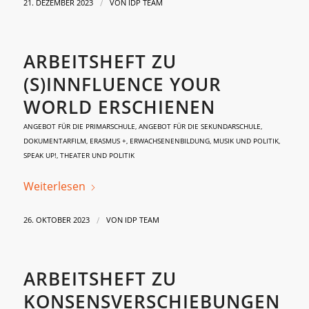
/
21. DEZEMBER 2023
VON
IDP TEAM
ARBEITSHEFT ZU
(S)INNFLUENCE YOUR
WORLD ERSCHIENEN
ANGEBOT FÜR DIE PRIMARSCHULE
,
ANGEBOT FÜR DIE SEKUNDARSCHULE
,
DOKUMENTARFILM
,
ERASMUS +
,
ERWACHSENENBILDUNG
,
MUSIK UND POLITIK
,
SPEAK UP!
,
THEATER UND POLITIK
Weiterlesen
/
26. OKTOBER 2023
VON
IDP TEAM
ARBEITSHEFT ZU
KONSENSVERSCHIEBUNGEN