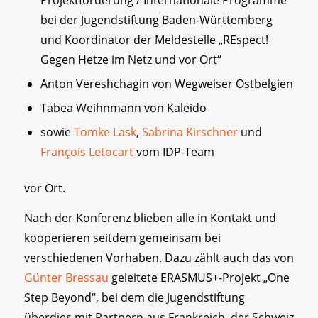
Projektförderung / Internationale Programme
bei der Jugendstiftung Baden-Württemberg
und Koordinator der Meldestelle „REspect!
Gegen Hetze im Netz und vor Ort“
Anton Vereshchagin von Wegweiser Ostbelgien
Tabea Weihnmann von Kaleido
sowie
Tomke Lask
,
Sabrina Kirschner
und
François Letocart
vom IDP-Team
vor Ort.
Nach der Konferenz blieben alle in Kontakt und
kooperieren seitdem gemeinsam bei
verschiedenen Vorhaben. Dazu zählt auch das von
Günter Bressau
geleitete ERASMUS+-Projekt „One
Step Beyond“, bei dem die Jugendstiftung
überdies mit Partnern aus Frankreich, der Schweiz