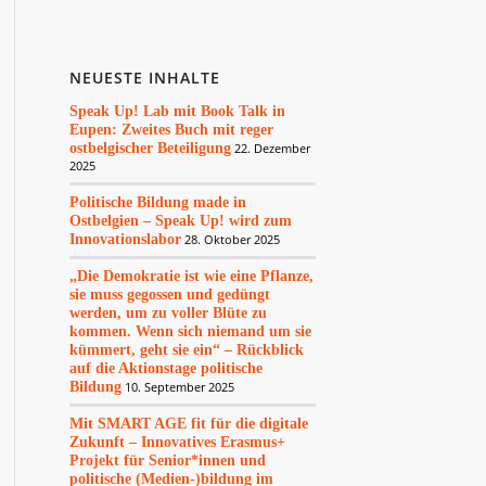
NEUESTE INHALTE
Speak Up! Lab mit Book Talk in
Eupen: Zweites Buch mit reger
ostbelgischer Beteiligung
22. Dezember
2025
Politische Bildung made in
Ostbelgien – Speak Up! wird zum
Innovationslabor
28. Oktober 2025
„Die Demokratie ist wie eine Pflanze,
sie muss gegossen und gedüngt
werden, um zu voller Blüte zu
kommen. Wenn sich niemand um sie
kümmert, geht sie ein“ – Rückblick
auf die Aktionstage politische
Bildung
10. September 2025
Mit SMART AGE fit für die digitale
Zukunft – Innovatives Erasmus+
Projekt für Senior*innen und
politische (Medien-)bildung im