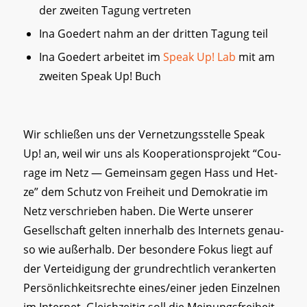
der zweiten Tagung vertreten
Ina Goedert nahm an der dritten Tagung teil
Ina Goedert arbeitet im
Speak Up! Lab
mit am
zweiten Speak Up! Buch
Wir schließen uns der Vernetzungsstelle Speak
Up! an, weil wir uns als Koope­ra­ti­ons­pro­jekt “Cou­
ra­ge im Netz — Gemein­sam gegen Hass und Het­
ze” dem Schutz von Frei­heit und Demo­kra­tie im
Netz ver­schrie­ben haben. Die Wer­te unse­rer
Gesell­schaft gel­ten inner­halb des Inter­nets genau­
so wie außer­halb. Der besondere Fokus liegt auf
der Verteidigung der grundrechtlich verankerten
Persönlichkeitsrechte eines/einer jeden Einzelnen
im Internet. Gleichzeitig soll die Meinungsfreiheit