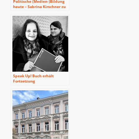
Politische (Medien-)Bildung
heute – Sabrina Kirschner zu
Gast beim Beirat für
Mediendienste der DG im BRF
Speak Up! Buch erhält
Fortsetzung