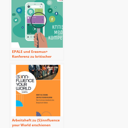
EPALE und Erasmus+
Konferenz zu kritischer
Medien- und
Informationskompetenz in
Wien
Arbeitsheft zu (S)innfluence
your World erschienen