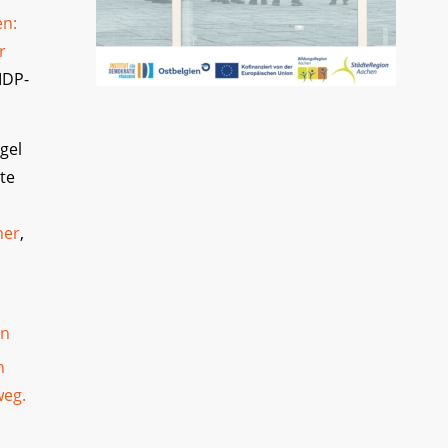
en:
r
IDP-
gel
hte
ner
,
en
n
weg.