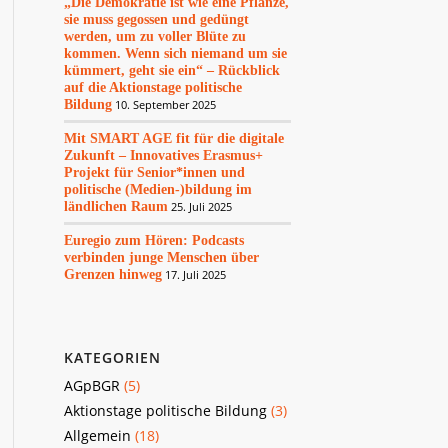
„Die Demokratie ist wie eine Pflanze,
sie muss gegossen und gedüngt
werden, um zu voller Blüte zu
kommen. Wenn sich niemand um sie
kümmert, geht sie ein“ – Rückblick
auf die Aktionstage politische
Bildung
10. September 2025
Mit SMART AGE fit für die digitale
Zukunft – Innovatives Erasmus+
Projekt für Senior*innen und
politische (Medien-)bildung im
ländlichen Raum
25. Juli 2025
Euregio zum Hören: Podcasts
verbinden junge Menschen über
Grenzen hinweg
17. Juli 2025
KATEGORIEN
AGpBGR
(5)
Aktionstage politische Bildung
(3)
Allgemein
(18)