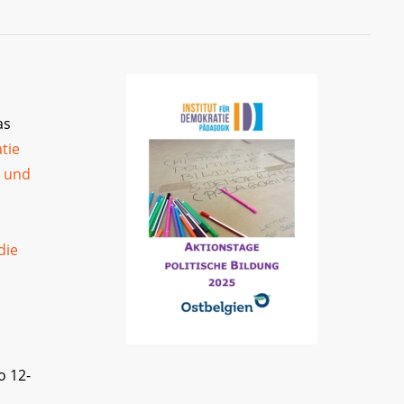
as
tie
n und
die
o 12-