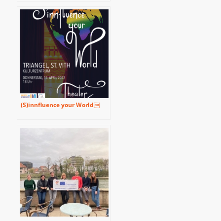
mutmaßlichen SS-
Wachmann: eine ‚Delegation‘
ostbelgischer Jugendlicher
fragt nach – ein Reisebericht
(25.-26.11.2021)
(S)innfluence your World￼