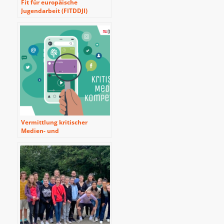
Fit für europäische
Jugendarbeit (FITDDJI)
Vermittlung kritischer
Medien- und
Informationskompetenz in
informellen
Bildungskontexten: Das
Beispiel der ‘Speak Up!
Tagung’ aus Ostbelgien