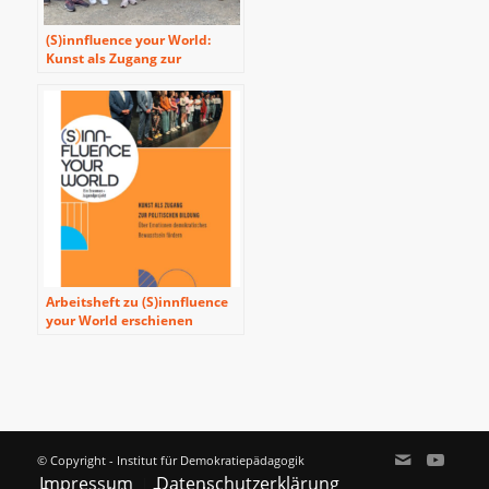
(S)innfluence your World:
Kunst als Zugang zur
politischen Bildung – Über
Emotionen demokratisches
Bewusstsein fördern
Arbeitsheft zu (S)innfluence
your World erschienen
© Copyright - Institut für Demokratiepädagogik
Impressum
Datenschutzerklärung