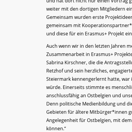
und hat dort nicht nur einen Vortrag
weiter mit den dortigen Mitgliedern 
Gemeinsam wurden erste Projektideen 
gemeinsam mit Kooperationspartner*in
und diese für ein Erasmus+ Projekt ei
Auch wenn wir in den letzten Jahren 
Zusammenarbeit in Erasmus+ Projekten
Sabrina Kirschner, die die Antragsstel
Retzhof und sein herzliches, engagier
Steiermark kennengerlernt hatte, war 
würde. Einerseits stimmte es menschli
anschlussfähig an Ostbelgien und uns
Denn politische Medienbildung und die
Gebieten für ältere Mitbürger*innen g
Angelegenheit für Ostbelgien, mit de
können.“