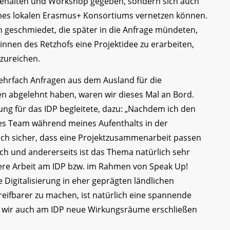
 gehalten und Workshop gegeben, sondern sich auch
eines lokalen Erasmus+ Konsortiums vernetzen können.
geschmiedet, die später in die Anfrage mündeten,
nen des Retzhofs eine Projektidee zu erarbeiten,
nzureichen.
mehrfach Anfragen aus dem Ausland für die
 abgelehnt haben, waren wir dieses Mal an Bord.
lung für das IDP begleitete, dazu: „Nachdem ich den
tes Team während meines Aufenthalts in der
ich sicher, dass eine Projektzusammenarbeit passen
ch und andererseits ist das Thema natürlich sehr
ere Arbeit am IDP bzw. im Rahmen von Speak Up!
 Digitalisierung in eher geprägten ländlichen
reifbarer zu machen, ist natürlich eine spannende
m wir auch am IDP neue Wirkungsräume erschließen