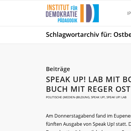
I
Schlagwortarchiv für: Ostb
Beiträge
SPEAK UP! LAB MIT B
BUCH MIT REGER OST
POLITISCHE (MEDIEN-)BILDUNG
,
SPEAK UP!
,
SPEAK UP! LAB
Am Donnerstagabend fand im Eupener I
fünften Ausgabe von Speak Up! statt. D