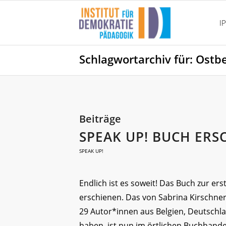
I
Schlagwortarchiv für: Ostb
Beiträge
SPEAK UP! BUCH ERS
SPEAK UP!
Endlich ist es soweit! Das Buch zur er
erschienen. Das von Sabrina Kirschn
29 Autor*innen aus Belgien, Deutschla
haben, ist nun im örtlichen Buchhande