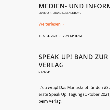
MEDIEN- UND INFOR
ERASMUS +
,
ERWACHSENENBILDUNG
Weiterlesen
/
11. APRIL 2023
VON
IDP TEAM
SPEAK UP! BAND ZUR
VERLAG
SPEAK UP!
It’s a wrap! Das Manuskript für den 
erste Speak Up! Tagung (Oktober 2021) 
beim Verlag.