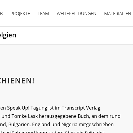
PB
PROJEKTE
TEAM
WEITERBILDUNGEN
MATERIALIEN
elgien
CHIENEN!
sten Speak Up! Tagung ist im Transcript Verlag
er und Tomke Lask herausgegebene Buch, an dem rund
nd, Bulgarien, England und Nigeria mitgeschrieben
l verfügbar und kann zudem über die Seite des