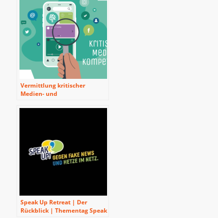
Vermittlung kritischer
Medien- und
Informationskompetenz in
informellen
Bildungskontexten: Das
Beispiel der ‘Speak Up!
Tagung’ aus Ostbelgien
Speak Up Retreat | Der
Rückblick | Thementag Speak