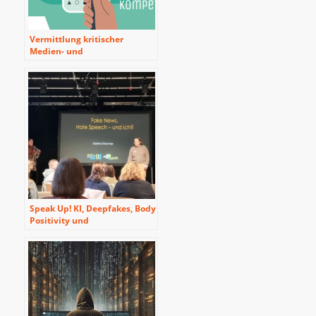
Vermittlung kritischer
Medien- und
Informationskompetenz in
informellen
Bildungskontexten: Das
Beispiel der ‘Speak Up!
Tagung’ aus Ostbelgien
Speak Up! KI, Deepfakes, Body
Positivity und
Alltagsrassismus – Fake News
und Diskriminierung nach
wie vor ein großes Thema in
Ostbelgien