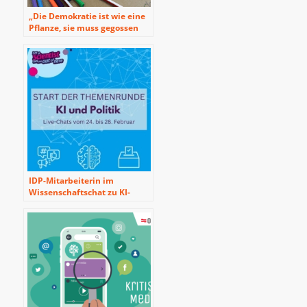
„Die Demokratie ist wie eine
Pflanze, sie muss gegossen
und gedüngt werden, um zu
voller Blüte zu kommen.
Wenn sich niemand um sie
kümmert, geht sie ein“ –
Rückblick auf die Aktionstage
politische Bildung
IDP-Mitarbeiterin im
Wissenschaftschat zu KI-
Themen mit
deutschsprachigen
Schüler*innen aus aller Welt