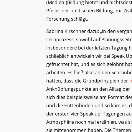
(Medien-)Bildung bietet und nichtsdes
Pfeiler der politischen Bildung, zur Zi
Forschung schlägt.
Sabrina Kirschner dazu: „In den verga
Lernprozess, sowohl auf Planungsseite a
Insbesondere bei der letzten Tagung h
schließlich entwickeln wir bei Speak U
gefruchtet hat, und es sich gelohnt h
arbeiten. Es hieß also an den Schräubc
hatten, dass die Grundprinzipien der
p
Anknüpfungspunkte an den Alltag der os
sich dies beispielsweise am Format des 
und die Frittenbuden und so kam es, 
der ersten vier Speak up! Tagungen auf
Atmosphäre noch mal erzählen, was s
sie mitgenommen haben. Die Themen dab