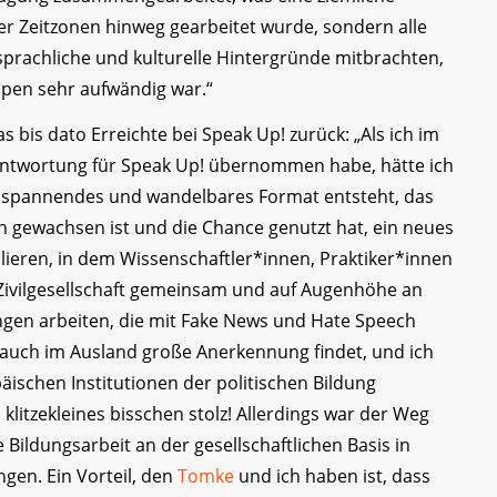
r Zeitzonen hinweg gearbeitet wurde, sondern alle
sprachliche und kulturelle Hintergründe mitbrachten,
ppen sehr aufwändig war.“
s bis dato Erreichte bei Speak Up! zurück: „Als ich im
antwortung für Speak Up! übernommen habe, hätte ich
so spannendes und wandelbares Format entsteht, das
n gewachsen ist und die Chance genutzt hat, ein neues
blieren, in dem Wissenschaftler*innen, Praktiker*innen
Zivilgesellschaft gemeinsam und auf Augenhöhe an
ngen arbeiten, die mit Fake News und Hate Speech
auch im Ausland große Anerkennung findet, und ich
äischen Institutionen der politischen Bildung
klitzekleines bisschen stolz! Allerdings war der Weg
e Bildungsarbeit an der gesellschaftlichen Basis in
gen. Ein Vorteil, den
Tomke
und ich haben ist, dass