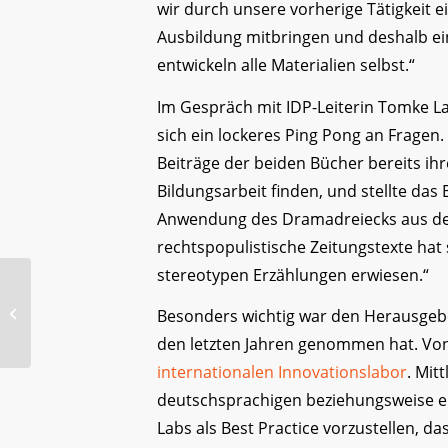
wir durch unsere vorherige Tätigkeit
Ausbildung mitbringen und deshalb ein
entwickeln alle Materialien selbst.“
Im Gespräch mit IDP-Leiterin Tomke La
sich ein lockeres Ping Pong an Fragen.
Beiträge der beiden Bücher bereits ih
Bildungsarbeit finden, und stellte das 
Anwendung des Dramadreiecks aus der 
rechtspopulistische Zeitungstexte hat 
stereotypen Erzählungen erwiesen.“
Politische Bildung
made in Ostbelgien –
Besonders wichtig war den Herausgebe
Speak Up! wird zum
den letzten Jahren genommen hat. Von
Innovationslab...
internationalen Innovationslabor
. Mit
deutschsprachigen beziehungsweise eu
Labs als Best Practice vorzustellen, da