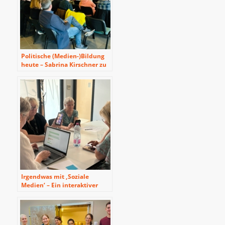
Politische (Medien-)Bildung
heute – Sabrina Kirschner zu
Gast beim Beirat für
Mediendienste der DG im BRF
Irgendwas mit ‚Soziale
Medien‘ – Ein interaktiver
Workshop zwischen Beatles,
Cookies und Bauer sucht Frau