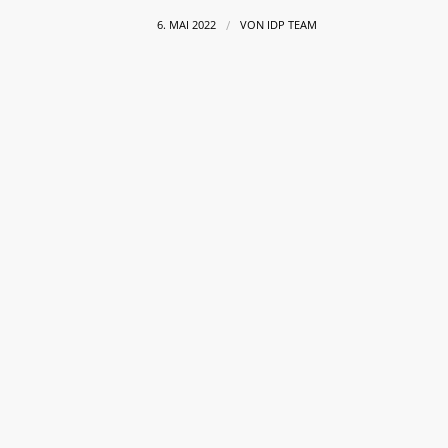
/
6. MAI 2022
VON
IDP TEAM