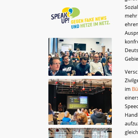
Sozia
mehr 
ehren
Auspr
konfr
Deuts
Gebie
Versc
Zivil
im
Bü
einer
Speec
Hand
aufzu
glei