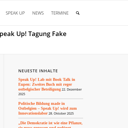
SPEAK UP
NEWS
TERMINE
 Speak Up! Tagung Fake
NEUESTE INHALTE
Speak Up! Lab mit Book Talk in
Eupen: Zweites Buch mit reger
ostbelgischer Beteiligung
22. Dezember
2025
Politische Bildung made in
Ostbelgien – Speak Up! wird zum
Innovationslabor
28. Oktober 2025
„Die Demokratie ist wie eine Pflanze,
sie muss gegossen und gedüngt