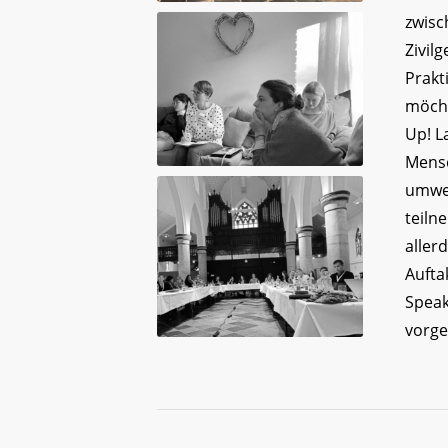
zwisc
Zivil
Prakt
möcht
Up! L
Mensc
umwel
teiln
aller
Aufta
Speak
vorges