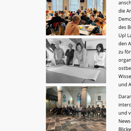
ansch
die A
Demok
des B
Up! L
den A
zu fö
organ
ostbe
Wisse
und 
Daran
inter
und v
News-
Blick