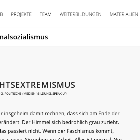
PB
PROJEKTE
TEAM
WEITERBILDUNGEN
MATERIALIEN
onalsozialismus
CHTSEXTREMISMUS
NG
,
POLITISCHE (MEDIEN-)BILDUNG
,
SPEAK UP!
wir insgeheim damit rechnen, dass sich am Ende der
rändert. Der Himmel sich bedrohlich grau zuzieht.
das passiert nicht. Wenn der Faschismus kommt,
l singen. Sie gehen zur Arbeit. Alles ist normal. Nur