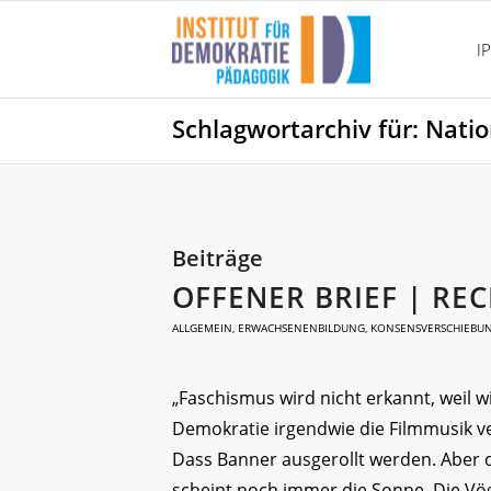
I
Schlagwortarchiv für: Nati
Beiträge
OFFENER BRIEF | RE
ALLGEMEIN
,
ERWACHSENENBILDUNG
,
KONSENSVERSCHIEBU
„Faschismus wird nicht erkannt, weil 
Demokratie irgendwie die Filmmusik ve
Dass Banner ausgerollt werden. Aber 
scheint noch immer die Sonne. Die Vöge