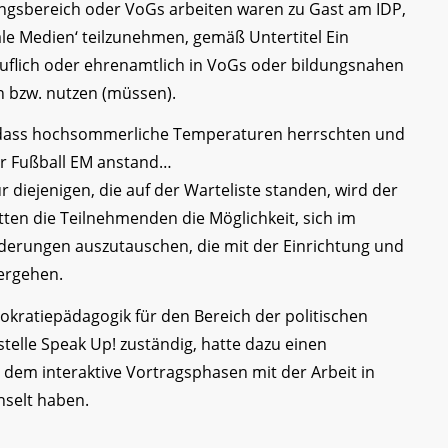
dungsbereich oder VoGs arbeiten waren zu Gast am IDP,
e Medien‘ teilzunehmen, gemäß Untertitel Ein
ruflich oder ehrenamtlich in VoGs oder bildungsnahen
n bzw. nutzen (müssen).
 dass hochsommerliche Temperaturen herrschten und
er Fußball EM anstand…
diejenigen, die auf der Warteliste standen, wird der
en die Teilnehmenden die Möglichkeit, sich im
erungen auszutauschen, die mit der Einrichtung und
hergehen.
mokratiepädagogik für den Bereich der politischen
telle Speak Up! zuständig, hatte dazu einen
dem interaktive Vortragsphasen mit der Arbeit in
selt haben.