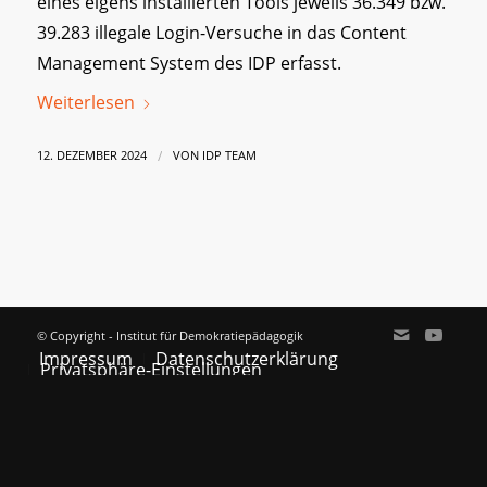
eines eigens installierten Tools jeweils 36.349 bzw.
39.283 illegale Login-Versuche in das Content
Management System des IDP erfasst.
Weiterlesen
/
12. DEZEMBER 2024
VON
IDP TEAM
© Copyright - Institut für Demokratiepädagogik
Impressum
Datenschutzerklärung
Privatsphäre-Einstellungen