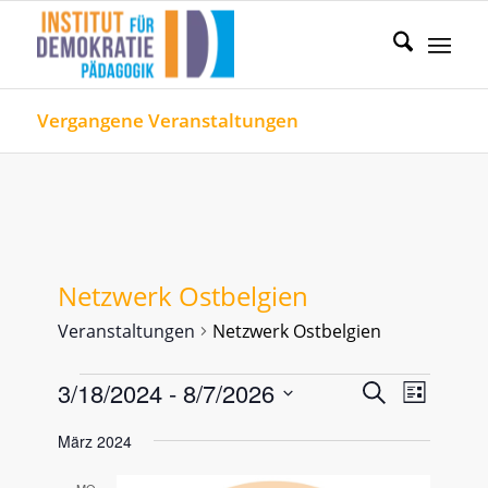
Vergangene Veranstaltungen
Netzwerk Ostbelgien
Veranstaltungen
Netzwerk Ostbelgien
Veranstaltungen
Veranstal
Verans
3/18/2024
 - 
8/7/2026
Suche
Liste
Ansicht
Such-
Datum
Naviga
März 2024
und
wählen.
Ansichten