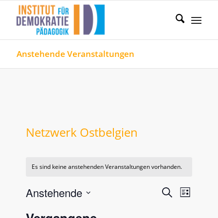
Anstehende Veranstaltungen
Netzwerk Ostbelgien
Es sind keine anstehenden Veranstaltungen vorhanden.
Veranstal
Verans
Anstehende
Suche
Liste
Ansicht
Such-
Datum
Naviga
Vergangene
wählen.