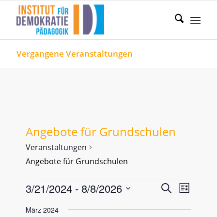
Vergangene Veranstaltungen
Angebote für Grundschulen
Veranstaltungen
Angebote für Grundschulen
Veranstaltungen
Veranstal
Verans
3/21/2024
 - 
8/8/2026
Suche
Liste
Ansicht
Such-
Datum
Naviga
März 2024
und
wählen.