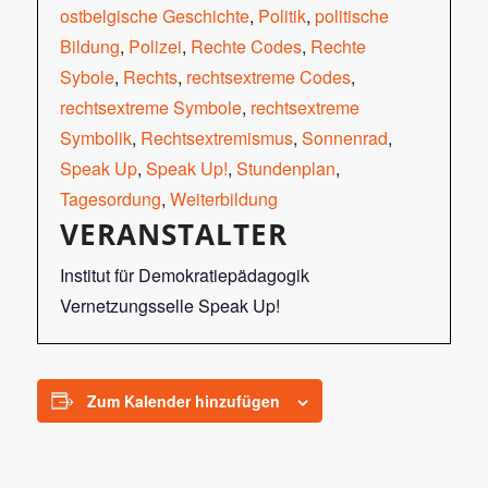
ostbelgische Geschichte
,
Politik
,
politische
Bildung
,
Polizei
,
Rechte Codes
,
Rechte
Sybole
,
Rechts
,
rechtsextreme Codes
,
rechtsextreme Symbole
,
rechtsextreme
Symbolik
,
Rechtsextremismus
,
Sonnenrad
,
Speak Up
,
Speak Up!
,
Stundenplan
,
Tagesordung
,
Weiterbildung
VERANSTALTER
Institut für Demokratiepädagogik
Vernetzungsselle Speak Up!
Zum Kalender hinzufügen