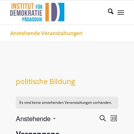
Anstehende Veranstaltungen
politische Bildung
Es sind keine anstehenden Veranstaltungen vorhanden.
Veranstal
Verans
Anstehende
Suche
Liste
Ansicht
Such-
Datum
Naviga
Vergangene
wählen.