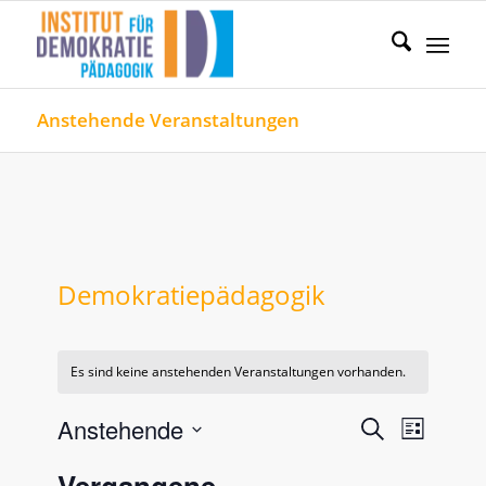
Anstehende Veranstaltungen
Demokratiepädagogik
Es sind keine anstehenden Veranstaltungen vorhanden.
Veranstal
Verans
Anstehende
Suche
Liste
Ansicht
Such-
Datum
Naviga
Vergangene
wählen.