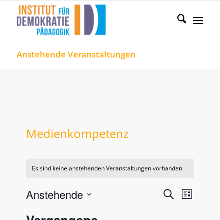
Anstehende Veranstaltungen
Medienkompetenz
Es sind keine anstehenden Veranstaltungen vorhanden.
Veranstal
Verans
Anstehende
Suche
Liste
Ansicht
Such-
Datum
Naviga
Vergangene
wählen.