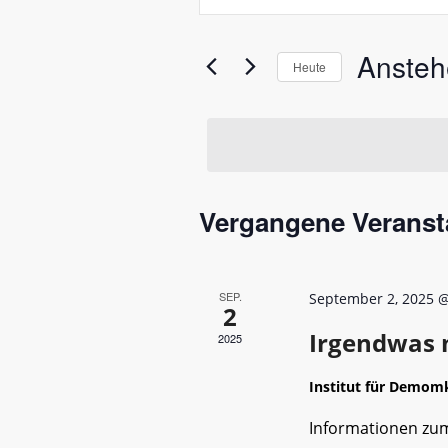
und
Das
Schlüsselwort.
Ansichtennavigation
Anste
Suche
Heute
nach
Datum
Veranstaltungen
wählen.
Schlüsselwort.
Vergangene Veranst
SEP.
September 2, 2025 @
2
Irgendwas m
2025
Institut für Demom
Informationen zum