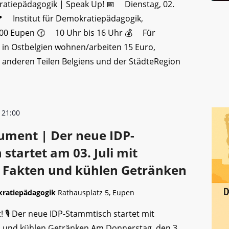
kratiepädagogik | Speak Up! 📅 Dienstag, 02.
 Institut für Demokratiepädagogik,
4700 Eupen 🕜 10 Uhr bis 16 Uhr 💰 Für
 in Ostbelgien wohnen/arbeiten 15 Euro,
anderen Teilen Belgiens und der StädteRegion
-
21:00
ument | Der neue IDP-
startet am 03. Juli mit
, Fakten und kühlen Getränken
kratiepädagogik
Rathausplatz 5, Eupen
t! 🎙️ Der neue IDP-Stammtisch startet mit
n und kühlen Getränken Am Donnerstag, den 3.