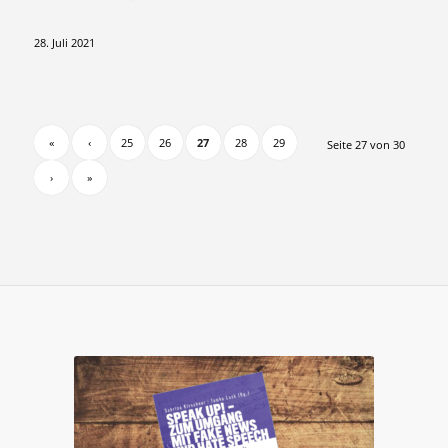
28. Juli 2021
«
‹
25
26
27
28
29
Seite 27 von 30
›
»