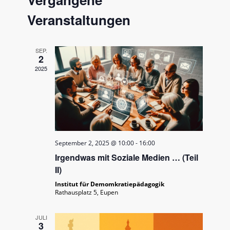
und
Ansichten
Veranstaltungen
SEP.
2
2025
September 2, 2025 @ 10:00
-
16:00
Irgendwas mit Soziale Medien … (Teil
II)
Institut für Demomkratiepädagogik
Rathausplatz 5, Eupen
JULI
3