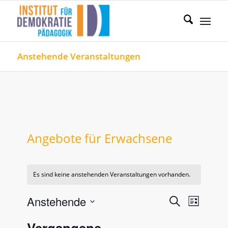
Anstehende Veranstaltungen
Angebote für Erwachsene
Es sind keine anstehenden Veranstaltungen vorhanden.
Veranstal
Verans
Anstehende
Suche
Liste
Ansicht
Such-
Datum
Naviga
Vergangene
wählen.