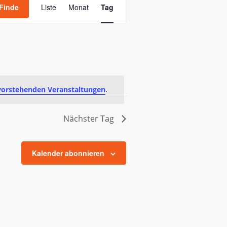
Ansichten-
Finde
Liste
Monat
Tag
Navigation
vorstehenden Veranstaltungen
.
Nächster Tag
Kalender abonnieren