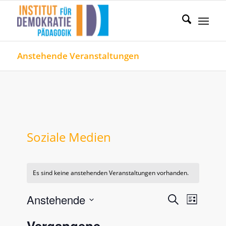
Anstehende Veranstaltungen
Soziale Medien
Es sind keine anstehenden Veranstaltungen vorhanden.
Veranstal
Verans
Anstehende
Suche
Liste
Ansicht
Such-
Datum
Naviga
Vergangene
wählen.