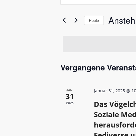
und
Das
Schlüsselwort.
Ansichtennavigation
Anste
Suche
Heute
nach
Datum
Veranstaltungen
wählen.
Schlüsselwort.
Vergangene Veranst
JAN.
Januar 31, 2025 @ 1
31
Das Vögelch
2025
Soziale Me
herausford
Fediverse 