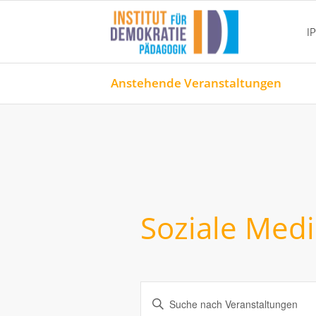
I
Anstehende Veranstaltungen
Soziale Med
Veranstaltungen
Geben
Such-
Sie