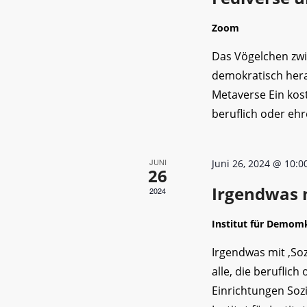
Zoom
Das Vögelchen zwi
demokratisch her
Metaverse Ein kos
beruflich oder eh
JUNI
Juni 26, 2024 @ 10:0
26
Irgendwas m
2024
Institut für Demom
Irgendwas mit ‚So
alle, die beruflic
Einrichtungen Soz