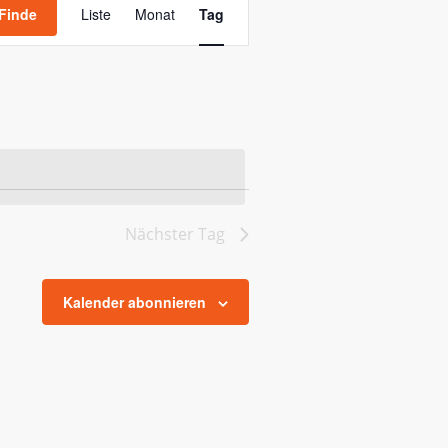
Ansichten-
Finde
Liste
Monat
Tag
Navigation
Nächster Tag
Kalender abonnieren