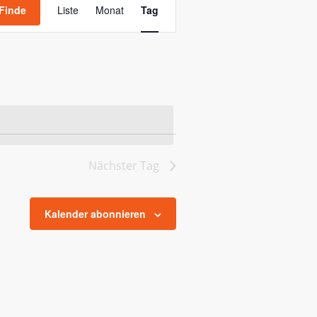
Ansichten-
Finde
Liste
Monat
Tag
Navigation
Nächster Tag
Kalender abonnieren