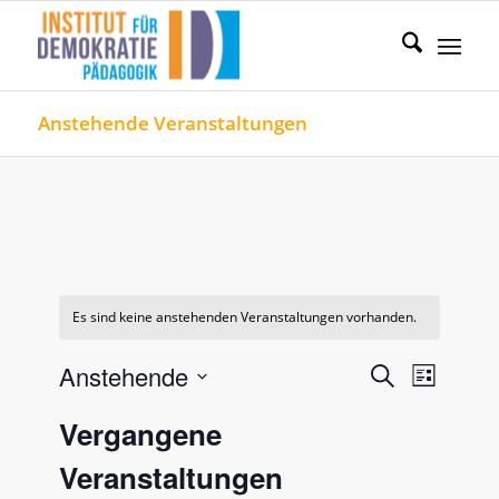
Anstehende Veranstaltungen
Es sind keine anstehenden Veranstaltungen vorhanden.
Veranstal
Verans
Anstehende
Suche
Liste
Ansicht
Such-
Datum
Naviga
Vergangene
und
wählen.
Ansichten
Veranstaltungen