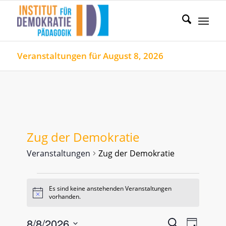
Veranstaltungen für August 8, 2026
Zug der Demokratie
Veranstaltungen
Zug der Demokratie
Veranstaltungen
Es sind keine anstehenden Veranstaltungen
for
Hinweis
vorhanden.
August
8,
Veranstal
Verans
8/8/2026
Suche