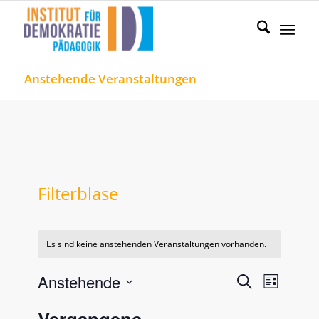
Anstehende Veranstaltungen
Filterblase
Es sind keine anstehenden Veranstaltungen vorhanden.
Veranstal
Verans
Anstehende
Suche
Liste
Ansicht
Such-
Datum
Naviga
Vergangene
wählen.