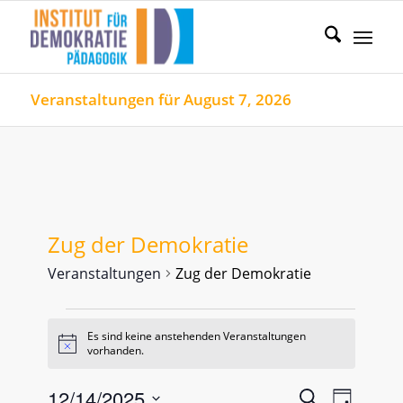
Veranstaltungen für August 7, 2026
Zug der Demokratie
Veranstaltungen
Zug der Demokratie
Veranstaltungen
Es sind keine anstehenden Veranstaltungen
for
Hinweis
vorhanden.
Dezember
14,
Veranstal
Verans
12/14/2025
Suche